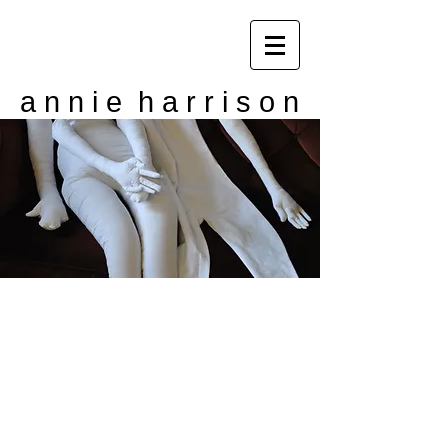
a n n i e h a r r i s o n